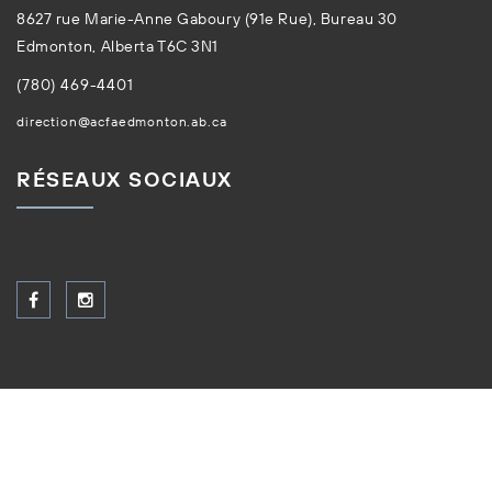
8627 rue Marie-Anne Gaboury (91e Rue), Bureau 30
Edmonton, Alberta T6C 3N1
(780) 469-4401
direction@acfaedmonton.ab.ca
RÉSEAUX SOCIAUX
Tous droits réservés © ACFA 2026. Site créé par
Creative
Coco'Nuts Inc.